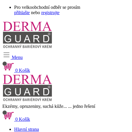
Pro velkoobchodní odběr se prosím
přihlašte
nebo
registrujte
Menu
0
Košík
Ekzémy, opruzeniny, suchá kůže...
... jedno řešení
0
Košík
Hlavní strana