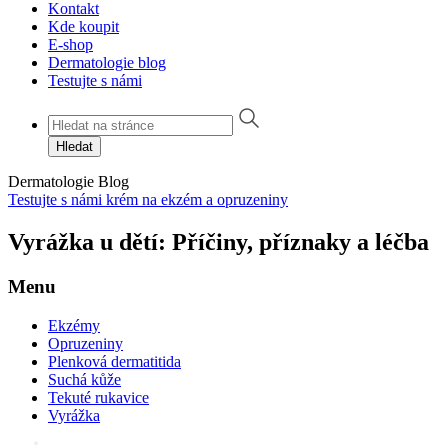
Kontakt
Kde koupit
E-shop
Dermatologie blog
Testujte s námi
Hledat
Dermatologie
Blog
Testujte s námi krém na ekzém a opruzeniny
Vyrážka u dětí: Příčiny, příznaky a léčba
Menu
Ekzémy
Opruzeniny
Plenková dermatitida
Suchá kůže
Tekuté rukavice
Vyrážka