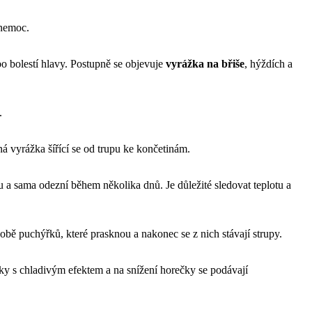
 nemoc.
o bolestí hlavy. Postupně se objevuje
vyrážka na břiše
, hýždích a
.
ná vyrážka šířící se od trupu ke končetinám.
 a sama odezní během několika dnů. Je důležité sledovat teplotu a
bě puchýřků, které prasknou a nakonec se z nich stávají strupy.
ky s chladivým efektem a na snížení horečky se podávají