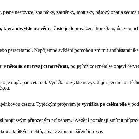
, plané neštovice, spalničky, zarděnky, molusky, pásový opar a sedmá
, která obvykle nesvědí
a často je doprovázena horečkou, únavou neb
 nebo paracetamol. Nepříjemné svědění pomohou zmírnit antihistaminika
vuje
několik dní trvající horečkou
, po jejímž odeznění se objeví červe
ko je např. paracetamol. Vyrážka obvykle nevyžaduje specifickou léčbu
čkou.
kapénkovou cestou. Typickým projevem je
vyrážka po celém těle
v podo
sí projít svým přirozeným průběhem. Svědění pomáhají zmírnit příprav
ou a krátkých nehtů, abyste zabránili šíření infekce.