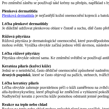
Pro zmírnění zánětu se používají také krémy na předpis, například s 
Plenková dermatitida
Plenková dermatitida
je nejčastější kožní onemocnění kojenců a batol
Léčba plenkové dermatitidy
Je důležité udržovat plenkovou oblast v čistotě a suchu, dítě často 
Růžová pityriáza
Růžová pityriáza je dermatologické onemocnění, které pravděpodobně 
mohou svědit. Vyrážka obvykle začíná jednou větší skvrnou, násled
Léčba růžové pityriázy
Pityriáza obvykle odezní sama. Ke zmírnění svědění se používají ant
Keratóza pilaris (kuřecí kůže)
Jedná se o neinfekční, často dědičné onemocnění způsobené nadměrn
drsných pupínků
, které se často objevují na pažích, stehnech, tváří
Léčba keratózy pilaris
Léčba obvykle zahrnuje pravidelnou péči o kůži zaměřenou na zvlhčov
alfa-hydroxykyseliny, které přispívají ke změkčení a vyhlazení pokož
Nadbytečný keratin z povrchu kůže pomohou odstranit jemné peelingov
Reakce na teplo nebo chlad
Reakce na teplo nebo chlad mohou způsobit různé typy vyrážek, které