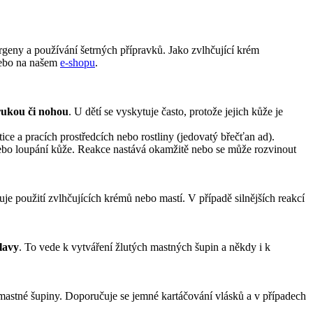
geny a používání šetrných přípravků. Jako zvlhčující krém
bo na našem
e-shopu
.
 rukou či nohou
. U dětí se vyskytuje často, protože jejich kůže je
etice a pracích prostředcích nebo rostliny (jedovatý břečťan ad).
 nebo loupání kůže. Reakce nastává okamžitě nebo se může rozvinout
je použití zvlhčujících krémů nebo mastí. V případě silnějších reakcí
lavy
. To vede k vytváření žlutých mastných šupin a někdy i k
mastné šupiny. Doporučuje se jemné kartáčování vlásků a v případech