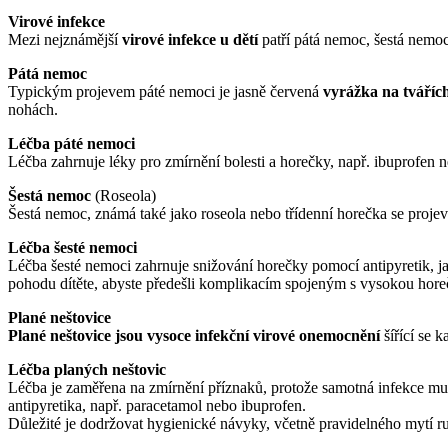
Virové infekce
Mezi nejznámější
virové infekce u dětí
patří pátá nemoc, šestá nemoc
Pátá nemoc
Typickým projevem páté nemoci je jasně červená
vyrážka na tvářích
nohách.
Léčba páté nemoci
Léčba zahrnuje léky pro zmírnění bolesti a horečky, např. ibuprofen
Šestá nemoc
(Roseola)
Šestá nemoc, známá také jako roseola nebo třídenní horečka se proje
Léčba šesté nemoci
Léčba šesté nemoci zahrnuje snižování horečky pomocí antipyretik, ja
pohodu dítěte, abyste předešli komplikacím spojeným s vysokou hore
Plané neštovice
Plané neštovice jsou vysoce infekční virové onemocnění
šířící se 
Léčba planých neštovic
Léčba je zaměřena na zmírnění příznaků, protože samotná infekce mu
antipyretika, např. paracetamol nebo ibuprofen.
Důležité je dodržovat hygienické návyky, včetně pravidelného mytí ruk