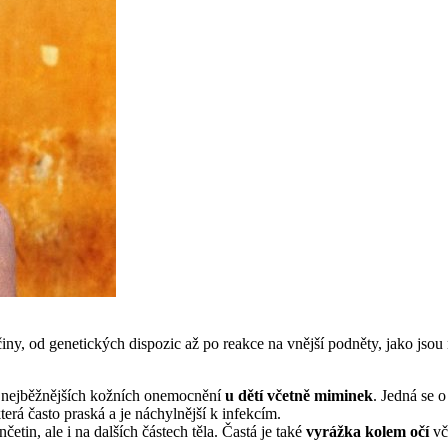
y, od genetických dispozic až po reakce na vnější podněty, jako jsou 
z nejběžnějších kožních onemocnění
u dětí včetně miminek
. Jedná se 
erá často praská a je náchylnější k infekcím.
četin, ale i na dalších částech těla. Častá je také
vyrážka kolem očí
vč