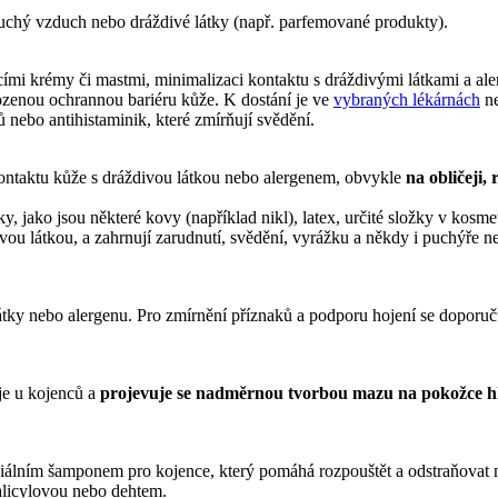
 suchý vzduch nebo dráždivé látky (např. parfemované produkty).
i krémy či mastmi, minimalizaci kontaktu s dráždivými látkami a aler
ozenou ochrannou bariéru kůže. K dostání je ve
vybraných lékárnách
ne
nebo antihistaminik, které zmírňují svědění.
 kontaktu kůže s dráždivou látkou nebo alergenem, obvykle
na
obličeji,
tky, jako jsou některé kovy (například nikl), latex, určité složky v kosm
ivou látkou, a zahrnují zarudnutí, svědění, vyrážku a někdy i puchýře
átky nebo alergenu. Pro zmírnění příznaků a podporu hojení se doporuču
je u kojenců a
projevuje se nadměrnou tvorbou mazu na pokožce h
ciálním šamponem pro kojence, který pomáhá rozpouštět a odstraňovat 
alicylovou nebo dehtem.