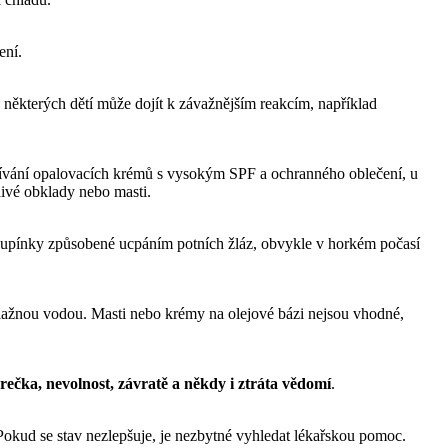
ení.
 některých dětí může dojít k závažnějším reakcím, například
oužívání opalovacích krémů s vysokým SPF a ochranného oblečení, u
divé obklady nebo masti.
é pupínky způsobené ucpáním potních žláz, obvykle v horkém počasí
lažnou vodou. Masti nebo krémy na olejové bázi nejsou vhodné,
rečka, nevolnost, závratě a někdy i ztráta vědomí
.
Pokud se stav nezlepšuje, je nezbytné vyhledat lékařskou pomoc.