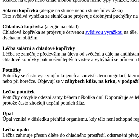
Solární kopřivka
(alergie na slunce neboli sluneční vyrážka)
Tato svědivá vyrážka ze sluníčka se projevuje drobnými puchýřky na ne
Chladová kopřivka
(alergie na chlad)
Chladová kopřivka se projevuje červenou
svědivou vyrážkou
na těle,
dýchacím obtížím.
Léčba solární a chladové kopřivky
Léčba se zaměřuje především na úlevu od svědění a dále na antihista
chladové kopřivky pak nošení teplých vrstev a vyhýbání se přímému k
Potničky
Potničky se často vyskytují u kojenců a souvisí s termoregulací, kt
nebo při horečce. Objevují se v
záhybech kůže, na krku, v podpaží
Léčba potniček
Potničky obvykle odezní samy během několika dní. Doporučuje se leh
protože často zhoršují ucpání potních žláz.
Úpal
Úpal vzniká v důsledku přehřátí organismu, kdy tělo není schopné reg
Léčba úpalu
Léčba zahrnuje přesun dítěte do chladného prostředí, odstranění pře