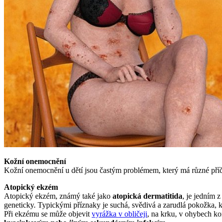
Kožní onemocnění
Kožní onemocnění u dětí jsou častým problémem, který má různé příčin
Atopický ekzém
Atopický ekzém, známý také jako
atopická dermatitida
, je jedním 
geneticky. Typickými příznaky je suchá, svědivá a zarudlá pokožka, kt
Při ekzému se může objevit
vyrážka v obličeji
, na krku, v ohybech kon