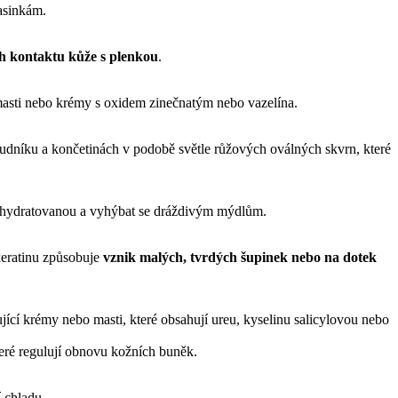
vasinkám.
h kontaktu kůže s plenkou
.
é masti nebo krémy s oxidem zinečnatým nebo vazelína.
hrudníku a končetinách v podobě světle růžových oválných skvrn, které
ku hydratovanou a vyhýbat se dráždivým mýdlům.
keratinu způsobuje
vznik malých, tvrdých šupinek nebo na dotek
cí krémy nebo masti, které obsahují ureu, kyselinu salicylovou nebo
eré regulují obnovu kožních buněk.
 chladu.