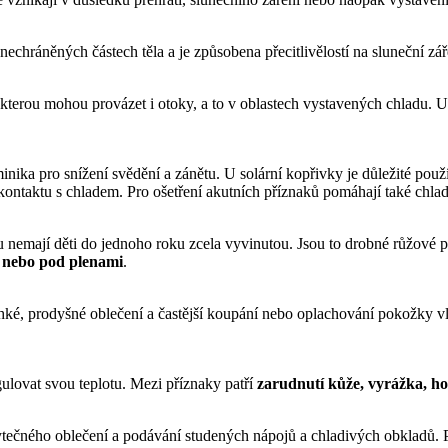
chráněných částech těla a je způsobena přecitlivělostí na sluneční zář
 kterou mohou provázet i otoky, a to v oblastech vystavených chladu. U
minika pro snížení svědění a zánětu. U solární kopřivky je důležité p
ontaktu s chladem. Pro ošetření akutních příznaků pomáhají také chla
erou nemají děti do jednoho roku zcela vyvinutou. Jsou to drobné růžov
 nebo pod plenami
.
ké, prodyšné oblečení a častější koupání nebo oplachování pokožky v
ulovat svou teplotu. Mezi příznaky patří
zarudnutí kůže, vyrážka, ho
bytečného oblečení a podávání studených nápojů a chladivých obkladů. 