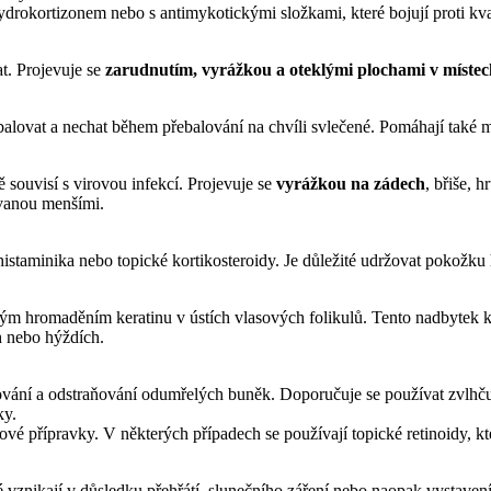
hydrokortizonem nebo s antimykotickými složkami, které bojují proti k
at. Projevuje se
zarudnutím, vyrážkou a oteklými plochami v místec
přebalovat a nechat během přebalování na chvíli svlečené. Pomáhají tak
souvisí s virovou infekcí. Projevuje se
vyrážkou na zádech
, břiše, 
ovanou menšími.
ihistaminika nebo topické kortikosteroidy. Je důležité udržovat pokož
ým hromaděním keratinu v ústích vlasových folikulů. Tento nadbytek 
ch nebo hýždích.
ání a odstraňování odumřelých buněk. Doporučuje se používat zvlhčují
ky.
é přípravky. V některých případech se používají topické retinoidy, kt
 vznikají v důsledku přehřátí, slunečního záření nebo naopak vystavení