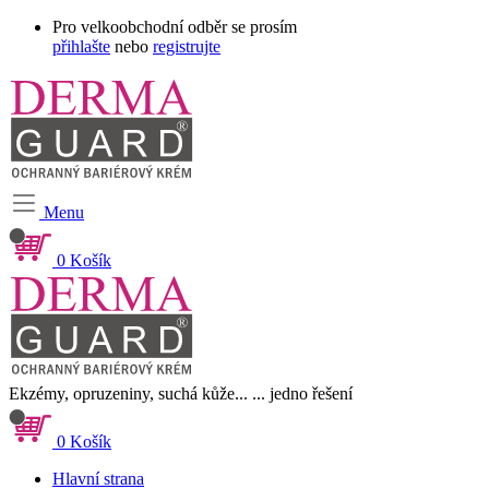
Pro velkoobchodní odběr se prosím
přihlašte
nebo
registrujte
Menu
0
Košík
Ekzémy, opruzeniny, suchá kůže...
... jedno řešení
0
Košík
Hlavní strana