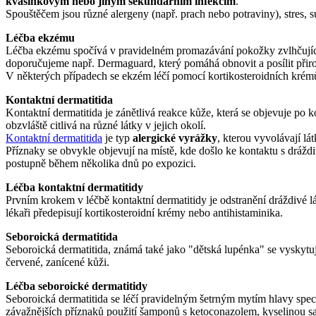
kvasinkovým nebo jiným sekundárním infekcím
.
Spouštěčem jsou různé alergeny (např. prach nebo potraviny), stres,
Léčba ekzému
Léčba ekzému spočívá v pravidelném promazávání pokožky zvlhčujícím
doporučujeme např. Dermaguard, který pomáhá obnovit a posílit přir
V některých případech se ekzém léčí pomocí kortikosteroidních krémů 
Kontaktní dermatitida
Kontaktní dermatitida je zánětlivá reakce kůže, která se objevuje po
obzvláště citlivá na různé látky v jejich okolí.
Kontaktní dermatitida
je typ
alergické vyrážky
, kterou vyvolávají lá
Příznaky se obvykle objevují na místě, kde došlo ke kontaktu s drážd
postupně během několika dnů po expozici.
Léčba kontaktní dermatitidy
Prvním krokem v léčbě kontaktní dermatitidy je odstranění dráždivé l
lékaři předepisují kortikosteroidní krémy nebo antihistaminika.
Seboroická dermatitida
Seboroická dermatitida, známá také jako "dětská lupénka" se vyskytu
červené, zanícené kůži.
Léčba seboroické dermatitidy
Seboroická dermatitida se léčí pravidelným šetrným mytím hlavy spe
závažnějších příznaků použití šamponů s ketoconazolem, kyselinou s