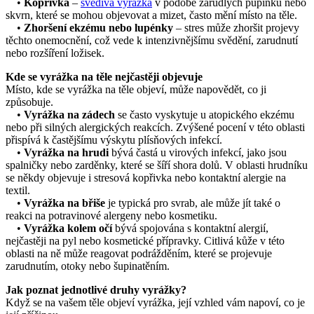
•
Kopřivka
–
svědivá vyrážka
v podobě zarudlých pupínků nebo
skvrn, které se mohou objevovat a mizet, často mění místo na těle.
•
Zhoršení ekzému nebo lupénky
– stres může zhoršit projevy
těchto onemocnění, což vede k intenzivnějšímu svědění, zarudnutí
nebo rozšíření ložisek.
Kde se vyrážka na těle nejčastěji objevuje
Místo, kde se vyrážka na těle objeví, může napovědět, co ji
způsobuje.
•
Vyrážka na zádech
se často vyskytuje u atopického ekzému
nebo při silných alergických reakcích. Zvýšené pocení v této oblasti
přispívá k častějšímu výskytu plísňových infekcí.
•
Vyrážka na hrudi
bývá častá u virových infekcí, jako jsou
spalničky nebo zarděnky, které se šíří shora dolů. V oblasti hrudníku
se někdy objevuje i stresová kopřivka nebo kontaktní alergie na
textil.
•
Vyrážka na břiše
je typická pro svrab, ale může jít také o
reakci na potravinové alergeny nebo kosmetiku.
•
Vyrážka kolem očí
bývá spojována s kontaktní alergií,
nejčastěji na pyl nebo kosmetické přípravky. Citlivá kůže v této
oblasti na ně může reagovat podrážděním, které se projevuje
zarudnutím, otoky nebo šupinatěním.
Jak poznat jednotlivé druhy vyrážky?
Když se na vašem těle objeví vyrážka, její vzhled vám napoví, co je