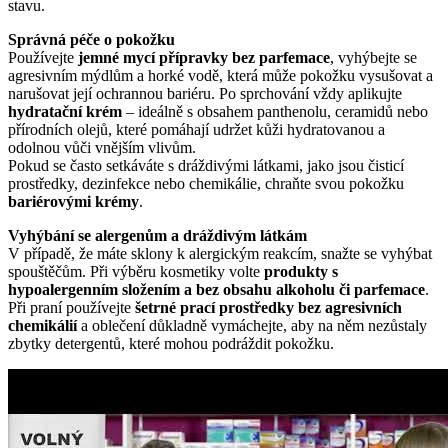
stavu.
Správná péče o pokožku
Používejte
jemné mycí přípravky bez parfemace
, vyhýbejte se
agresivním mýdlům a horké vodě, která může pokožku vysušovat a
narušovat její ochrannou bariéru. Po sprchování vždy aplikujte
hydratační krém
– ideálně s obsahem panthenolu, ceramidů nebo
přírodních olejů, které pomáhají udržet kůži hydratovanou a
odolnou vůči vnějším vlivům.
Pokud se často setkáváte s dráždivými látkami, jako jsou čisticí
prostředky, dezinfekce nebo chemikálie, chraňte svou pokožku
bariérovými krémy
.
Vyhýbání se alergenům a dráždivým látkám
V případě, že máte sklony k alergickým reakcím, snažte se vyhýbat
spouštěčům. Při výběru kosmetiky volte
produkty s
hypoalergenním složením a bez obsahu alkoholu či parfemace
.
Při praní používejte
šetrné prací prostředky bez agresivních
chemikálií
a oblečení důkladně vymáchejte, aby na něm nezůstaly
zbytky detergentů, které mohou podráždit pokožku.