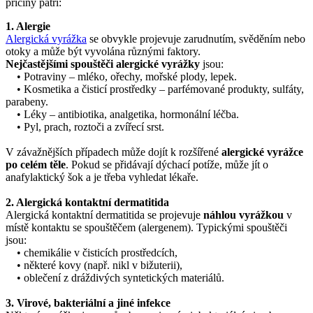
příčiny patří:
1. Alergie
Alergická vyrážka
se obvykle projevuje zarudnutím, svěděním nebo
otoky a může být vyvolána různými faktory.
Nejčastějšími spouštěči alergické vyrážky
jsou:
• Potraviny – mléko, ořechy, mořské plody, lepek.
• Kosmetika a čisticí prostředky – parfémované produkty, sulfáty,
parabeny.
• Léky – antibiotika, analgetika, hormonální léčba.
• Pyl, prach, roztoči a zvířecí srst.
V závažnějších případech může dojít k rozšířené
alergické vyrážce
po celém těle
. Pokud se přidávají dýchací potíže, může jít o
anafylaktický šok a je třeba vyhledat lékaře.
2. Alergická kontaktní dermatitida
Alergická kontaktní dermatitida se projevuje
náhlou vyrážkou
v
místě kontaktu se spouštěčem (alergenem). Typickými spouštěči
jsou:
• chemikálie v čisticích prostředcích,
• některé kovy (např. nikl v bižuterii),
• oblečení z dráždivých syntetických materiálů.
3. Virové, bakteriální a jiné infekce