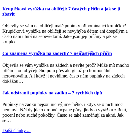
Krupičková vyrážka na obličeji: 7 častých příčin a jak se jí
zbavit
Objevily se vám na obličeji malé pupínky připomínající krupičku?
Krupičková vyrážka na obličeji se nevyhýbá dětem ani dospělým a
často nám ubírá na sebevědomí. Jaké jsou její příčiny a jak se
krupice…
Co znamená vyrážka na zádech? 7 nejčastějších příčin
Objevila se vám vyrážka na zádech a nevíte proč? Může mít mnoho
příčin – od obyčejného potu přes alergii až po hormonální
nerovnováhu. A i když ji nevidíme, často nám pupínky na zádech
dokážou…
Jak odstranit pupínky na zadku – 7 rychlých tipů
Pupínky na zadku nejsou nic výjimečného, i když se o nich moc
nemluví. Někdy jde o drobné ucpané póry, jindy o vyrážku z tření,
pocení nebo suché pokožky. Často se také zaměňují za akné. Jak
se…
Další články ...