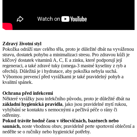
Zdravý životní styl
Pokožka odráží stav celého těla, proto je důležité dbát na vyváženou
stravu, dostatek pohybu a minimalizaci stresu. Pro zdravou kůži je
klíčový dostatek vitaminů A, C, E a zinku, které podporují její
regeneraci, a také zdravé tuky (omega-3 mastné kyseliny z ryb a
ořechů). Důležitá je i hydratace, aby pokožka nebyla suchá.
Výbornou prevencí před vyrážkami je také pravidelný pohyb a
kvalitní spánek.
Ochrana před infekcemi
Některé vyrážky jsou infekčního původu, proto je důležité dbát na
základní hygienická pravidla
, jako jsou pravidelné mytí rukou,
vyhýbání se kontaktu s nemocnými a pečlivá péče o rány či
odřeniny.
Pokud trávíte hodně času v tělocvičnách, bazénech nebo
saunách,
noste vhodnou obuv, pravidelně perte sportovní oblečení a
nedělte se o ručníky nebo hygienické potřeby.