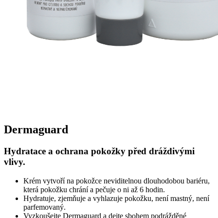
Dermaguard
Hydratace a ochrana pokožky
před dráždivými
vlivy.
Krém vytvoří na pokožce neviditelnou dlouhodobou bariéru,
která pokožku chrání a pečuje o ni až 6 hodin.
Hydratuje, zjemňuje a vyhlazuje pokožku, není mastný, není
parfemovaný.
Vyzkoušejte Dermaguard a dejte sbohem podrážděné