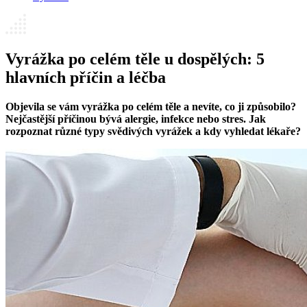
Vyrážka po celém těle u dospělých: 5
hlavních příčin a léčba
Objevila se vám vyrážka po celém těle a nevíte, co ji způsobilo?
Nejčastější příčinou bývá alergie, infekce nebo stres. Jak
rozpoznat různé typy svědivých vyrážek a kdy vyhledat lékaře?