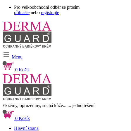
Pro velkoobchodní odběr se prosím
přihlašte
nebo
registrujte
Menu
0
Košík
Ekzémy, opruzeniny, suchá kůže...
... jedno řešení
0
Košík
Hlavní strana