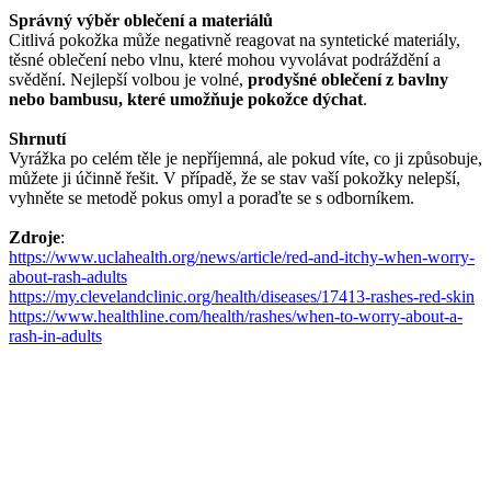
Správný výběr oblečení a materiálů
Citlivá pokožka může negativně reagovat na syntetické materiály,
těsné oblečení nebo vlnu, které mohou vyvolávat podráždění a
svědění. Nejlepší volbou je volné,
prodyšné oblečení z bavlny
nebo bambusu, které umožňuje pokožce dýchat
.
Shrnutí
Vyrážka po celém těle je nepříjemná, ale pokud víte, co ji způsobuje,
můžete ji účinně řešit. V případě, že se stav vaší pokožky nelepší,
vyhněte se metodě pokus omyl a poraďte se s odborníkem.
Zdroje
:
https://www.uclahealth.org/news/article/red-and-itchy-when-worry-
about-rash-adults
https://my.clevelandclinic.org/health/diseases/17413-rashes-red-skin
https://www.healthline.com/health/rashes/when-to-worry-about-a-
rash-in-adults