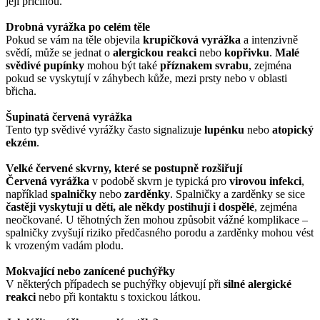
její příčinou.
Drobná vyrážka po celém těle
Pokud se vám na těle objevila
krupičková vyrážka
a intenzivně
svědí, může se jednat o
alergickou reakci
nebo
kopřivku
.
Malé
svědivé pupínky
mohou být také
příznakem svrabu
, zejména
pokud se vyskytují v záhybech kůže, mezi prsty nebo v oblasti
břicha.
Šupinatá červená vyrážka
Tento typ svědivé vyrážky často signalizuje
lupénku
nebo
atopický
ekzém
.
Velké červené skvrny, které se postupně rozšiřují
Červená vyrážka
v podobě skvrn je typická pro
virovou infekci
,
například
spalničky
nebo
zarděnky
. Spalničky a zarděnky se sice
častěji vyskytují u dětí, ale někdy postihují i dospělé
, zejména
neočkované. U těhotných žen mohou způsobit vážné komplikace –
spalničky zvyšují riziko předčasného porodu a zarděnky mohou vést
k vrozeným vadám plodu.
Mokvající nebo zanícené puchýřky
V některých případech se puchýřky objevují při
silné alergické
reakci
nebo při kontaktu s toxickou látkou.