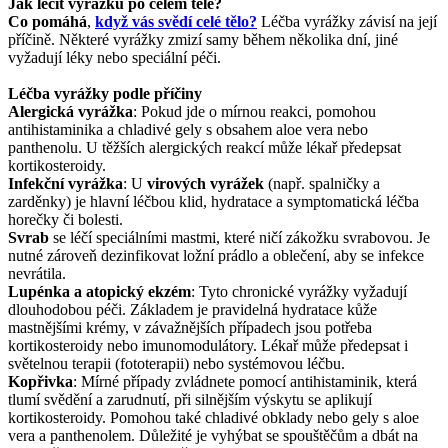
Jak léčit vyrážku po celém těle?
Co pomáhá
,
když vás svědí celé tělo?
Léčba vyrážky závisí na její
příčině. Některé vyrážky zmizí samy během několika dní, jiné
vyžadují léky nebo speciální péči.
Léčba vyrážky podle příčiny
Alergická vyrážka
: Pokud jde o mírnou reakci, pomohou
antihistaminika a chladivé gely s obsahem aloe vera nebo
panthenolu. U těžších alergických reakcí může lékař předepsat
kortikosteroidy.
Infekční vyrážka
: U
virových vyrážek
(např. spalničky a
zarděnky) je hlavní léčbou klid, hydratace a symptomatická léčba
horečky či bolesti.
Svrab
se léčí speciálními mastmi, které ničí zákožku svrabovou. Je
nutné zároveň dezinfikovat ložní prádlo a oblečení, aby se infekce
nevrátila.
Lupénka a atopický ekzém
: Tyto chronické vyrážky vyžadují
dlouhodobou péči. Základem je pravidelná hydratace kůže
mastnějšími krémy, v závažnějších případech jsou potřeba
kortikosteroidy nebo imunomodulátory. Lékař může předepsat i
světelnou terapii (fototerapii) nebo systémovou léčbu.
Kopřivka
: Mírné případy zvládnete pomocí antihistaminik, která
tlumí svědění a zarudnutí, při silnějším výskytu se aplikují
kortikosteroidy. Pomohou také chladivé obklady nebo gely s aloe
vera a panthenolem. Důležité je vyhýbat se spouštěčům a dbát na