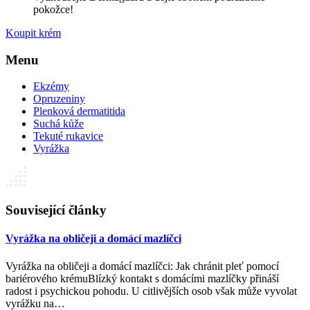
pokožce!
Koupit krém
Menu
Ekzémy
Opruzeniny
Plenková dermatitida
Suchá kůže
Tekuté rukavice
Vyrážka
Související články
Vyrážka na obličeji a domácí mazlíčci
Vyrážka na obličeji a domácí mazlíčci: Jak chránit pleť pomocí
bariérového krémuBlízký kontakt s domácími mazlíčky přináší
radost i psychickou pohodu. U citlivějších osob však může vyvolat
vyrážku na…