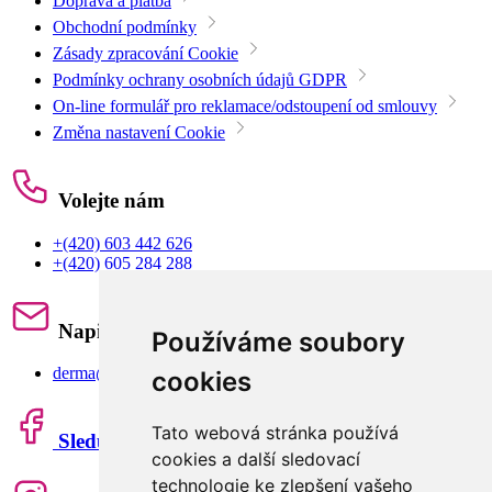
Doprava a platba
Obchodní podmínky
Zásady zpracování Cookie
Podmínky ochrany osobních údajů GDPR
On-line formulář pro reklamace/odstoupení od smlouvy
Změna nastavení Cookie
Volejte nám
+(420) 603 442 626
+(420) 605 284 288
Napište nám
Používáme soubory
derma@derma.cz
cookies
Tato webová stránka používá
Sledujte nás
cookies a další sledovací
technologie ke zlepšení vašeho