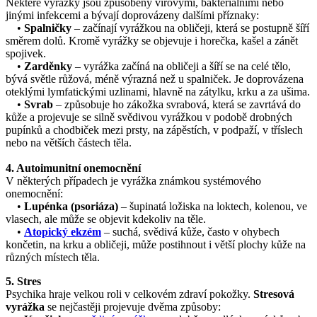
Některé vyrážky jsou způsobeny virovými, bakteriálními nebo
jinými infekcemi a bývají doprovázeny dalšími příznaky:
•
Spalničky
– začínají vyrážkou na obličeji, která se postupně šíří
směrem dolů. Kromě vyrážky se objevuje i horečka, kašel a zánět
spojivek.
•
Zarděnky
– vyrážka začíná na obličeji a šíří se na celé tělo,
bývá světle růžová, méně výrazná než u spalniček. Je doprovázena
oteklými lymfatickými uzlinami, hlavně na zátylku, krku a za ušima.
•
Svrab
– způsobuje ho zákožka svrabová, která se zavrtává do
kůže a projevuje se silně svědivou vyrážkou v podobě drobných
pupínků a chodbiček mezi prsty, na zápěstích, v podpaží, v tříslech
nebo na větších částech těla.
4. Autoimunitní onemocnění
V některých případech je vyrážka známkou systémového
onemocnění:
•
Lupénka (psoriáza)
– šupinatá ložiska na loktech, kolenou, ve
vlasech, ale může se objevit kdekoliv na těle.
•
Atopický ekzém
– suchá, svědivá kůže, často v ohybech
končetin, na krku a obličeji, může postihnout i větší plochy kůže na
různých místech těla.
5. Stres
Psychika hraje velkou roli v celkovém zdraví pokožky.
Stresová
vyrážka
se nejčastěji projevuje dvěma způsoby: