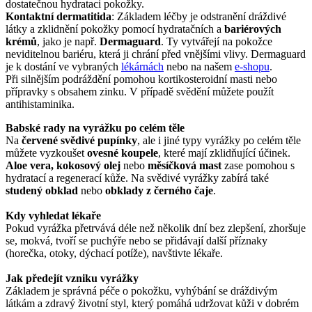
dostatečnou hydrataci pokožky.
Kontaktní dermatitida
: Základem léčby je odstranění dráždivé
látky a zklidnění pokožky pomocí hydratačních a
bariérových
krémů
, jako je např.
Dermaguard
. Ty vytvářejí na pokožce
neviditelnou bariéru, která ji chrání před vnějšími vlivy. Dermaguard
je k dostání ve vybraných
lékárnách
nebo na našem
e-shopu
.
Při silnějším podráždění pomohou kortikosteroidní masti nebo
přípravky s obsahem zinku. V případě svědění můžete použít
antihistaminika.
Babské rady na vyrážku po celém těle
Na
červené svědivé pupínky
, ale i jiné typy vyrážky po celém těle
můžete vyzkoušet
ovesné koupele
, které mají zklidňující účinek.
Aloe vera, kokosový olej
nebo
měsíčková mast
zase pomohou s
hydratací a regenerací kůže. Na svědivé vyrážky zabírá také
studený obklad
nebo
obklady z černého čaje
.
Kdy vyhledat lékaře
Pokud vyrážka přetrvává déle než několik dní bez zlepšení, zhoršuje
se, mokvá, tvoří se puchýře nebo se přidávají další příznaky
(horečka, otoky, dýchací potíže), navštivte lékaře.
Jak předejít vzniku vyrážky
Základem je správná péče o pokožku, vyhýbání se dráždivým
látkám a zdravý životní styl, který pomáhá udržovat kůži v dobrém