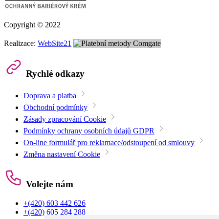
Copyright © 2022
Realizace:
WebSite21
Rychlé odkazy
Doprava a platba
Obchodní podmínky
Zásady zpracování Cookie
Podmínky ochrany osobních údajů GDPR
On-line formulář pro reklamace/odstoupení od smlouvy
Změna nastavení Cookie
Volejte nám
+(420) 603 442 626
+(420) 605 284 288