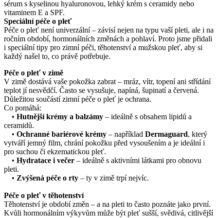
sérum s kyselinou hyaluronovou, lehký krém s ceramidy nebo
vitaminem E a SPF.
Speciální péče o pleť
Péče o pleť není univerzální – závisí nejen na typu vaší pleti, ale i na
ročním období, hormonálních změnách a pohlaví. Proto jsme přidali
i speciální tipy pro zimní péči, těhotenství a mužskou pleť, aby si
každý našel to, co právě potřebuje.
Péče o pleť v zimě
V zimě dostává vaše pokožka zabrat – mráz, vítr, topení ani střídání
teplot jí nesvědčí. Často se vysušuje, napíná, šupinatí a červená.
Důležitou součástí zimní péče o pleť je ochrana.
Co pomáhá:
•
Hutnější krémy a balzámy
– ideálně s obsahem lipidů a
ceramidů.
•
Ochranné bariérové krémy
– například
Dermaguard
, který
vytváří jemný film, chrání pokožku před vysoušením a je ideální i
pro suchou či ekzematickou pleť.
•
Hydratace i večer
– ideálně s aktivními látkami pro obnovu
pleti.
•
Zvýšená péče o rty
– ty v zimě trpí nejvíc.
Péče o pleť v těhotenství
Těhotenství je období změn – a na pleti to často poznáte jako první.
Kvůli hormonálním výkyvům může být pleť sušší, svědivá, citlivější