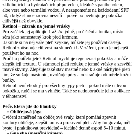
zklidňujících a hydratačních přípravcích, ideálně s panthenolem,
aloe vera nebo termální vodou. A nezapomeňte na každodenní SPF
50, i když slunce zrovna nesvítí – právě po peelingu je pokožka
citlivější než obvykle.
Retinol – zázrak na jemné vrásky
Pro začátek jej aplikujte 1 až 2x týdně, po čištění a toniku, místo
séra jako samostatný krok před krémem.
Jakmile si na něj vaše pleť zvykne, můžete jej používat častěji.
Retinol způsobuje citlivost na sluneční UV záření, proto je nejlepší
používat ho na noc.
Proč ho potřebujete? Retinol urychluje regeneraci pokožky a může
zlepšit její texturu. U stárnoucí pleti redukuje jemné vrásky a zesvětlí
tmavé skvrny. Zlepšuje také stav mastné nebo k akné náchylné pleti
tím, že snižuje mastnotu, uvolňuje póry a odstraňuje odumřelé kožní
buňky.
Retinol není vhodný pro všechny typy pleti – pokud máte citlivou
pokožku, raději se mu vyhněte. Také se nedoporučuje jeho aplikace
v těhotenství.
Péče, která jde do hloubky
•
Obličejová jóga
Cvičení zaměřené na obličejové svaly, které pomáhá zpevnit
kontury obličeje, zlepšit tonus a prokrvení pleti. Aby fungovala, měli
byste ji praktikovat pravidelně – ideálně denně aspoň 5–10 minut.
•
Gua sha (masážní kámen)