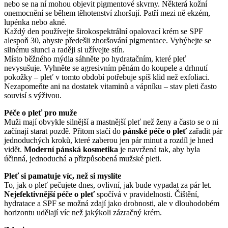
nebo se na ní mohou objevit pigmentové skvrny. Některá kožní
onemocnění se během těhotenství zhoršují. Patří mezi ně ekzém,
lupénka nebo akné.
Každý den používejte širokospektrální opalovací krém se SPF
alespoň 30, abyste předešli zhoršování pigmentace. Vyhýbejte se
silnému slunci a raději si užívejte stín.
Místo běžného mýdla sáhněte po hydratačním, které pleť
nevysušuje. Vyhněte se agresivním pěnám do koupele a drhnutí
pokožky – pleť v tomto období potřebuje spíš klid než exfoliaci.
Nezapomeňte ani na dostatek vitaminů a vápníku – stav pleti často
souvisí s výživou.
Péče o pleť pro muže
Muži mají obvykle silnější a mastnější pleť než ženy a často se o ni
začínají starat pozdě. Přitom stačí do
pánské péče o pleť
zařadit pár
jednoduchých kroků, které zaberou jen pár minut a rozdíl je hned
vidět.
Moderní pánská kosmetika
je navržená tak, aby byla
účinná, jednoduchá a přizpůsobená mužské pleti.
Pleť si pamatuje víc, než si myslíte
To, jak o pleť pečujete dnes, ovlivní, jak bude vypadat za pár let.
Nejefektivnější péče o pleť
spočívá v pravidelnosti. Čištění,
hydratace a SPF se možná zdají jako drobnosti, ale v dlouhodobém
horizontu udělají víc než jakýkoli zázračný krém.