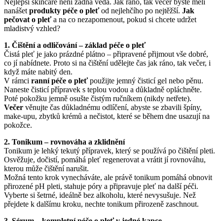
Nejlepší skincare není žádná věda. Jak ráno, tak večer byste měli
nanášet
produkty péče o pleť
od nejlehčího po nejtěžší.
Jak
pečovat o pleť
a na co nezapomenout, pokud si chcete udržet
mladistvý vzhled?
1. Čištění a odličování – základ péče o pleť
Čistá pleť je jako prázdné plátno – připravené přijmout vše dobré,
co jí nabídnete. Proto si na čištění udělejte čas jak ráno, tak večer, i
když máte nabitý den.
V rámci
ranní péče o pleť
použijte jemný čisticí gel nebo pěnu.
Naneste čisticí přípravek s teplou vodou a důkladně opláchněte.
Poté pokožku jemně osušte čistým ručníkem (nikdy netřete).
Večer
věnujte čas důkladnému odlíčení, abyste se zbavili špíny,
make-upu, zbytků krémů a nečistot, které se během dne usazují na
pokožce.
2. Tonikum – rovnováha a zklidnění
Tonikum je lehký tekutý přípravek, který se používá po čištění pleti.
Osvěžuje, dočistí, pomáhá pleť regenerovat a vrátit jí rovnováhu,
kterou může čištění narušit.
Možná tento krok vynecháváte, ale právě tonikum pomáhá obnovit
přirozené pH pleti, stahuje póry a připravuje pleť na další péči.
Vyberte si šetrné, ideálně bez alkoholu, které nevysušuje. Než
přejdete k dalšímu kroku, nechte tonikum přirozeně zaschnout.
3. Sérum – kompletní péče o pleť v jedné kapce