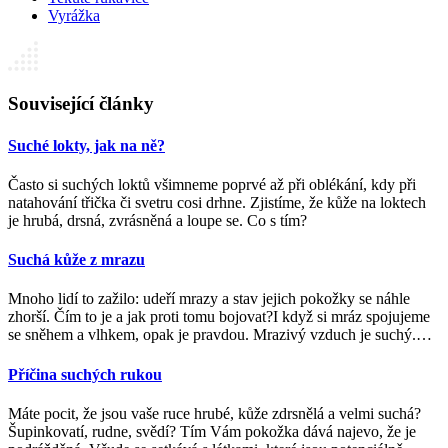
Vyrážka
Související články
Suché lokty, jak na ně?
Často si suchých loktů všimneme poprvé až při oblékání, kdy při
natahování třička či svetru cosi drhne. Zjistíme, že kůže na loktech
je hrubá, drsná, zvrásněná a loupe se. Co s tím?
Suchá kůže z mrazu
Mnoho lidí to zažilo: udeří mrazy a stav jejich pokožky se náhle
zhorší. Čím to je a jak proti tomu bojovat?I když si mráz spojujeme
se sněhem a vlhkem, opak je pravdou. Mrazivý vzduch je suchý.…
Příčina suchých rukou
Máte pocit, že jsou vaše ruce hrubé, kůže zdrsnělá a velmi suchá?
Šupinkovatí, rudne, svědí? Tím Vám pokožka dává najevo, že je