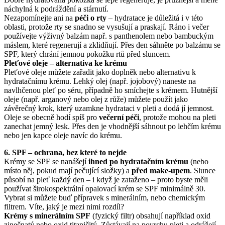
náchylná k podráždění a stárnutí.
Nezapomínejte ani na
péči o rty
– hydratace je důležitá i v této
oblasti, protože rty se snadno se vysušují a praskají. Ráno i večer
používejte výživný balzám např. s panthenolem nebo bambuckým
máslem, které regenerují a zklidňují. Přes den sáhněte po balzámu se
SPF, který chrání jemnou pokožku rtů před sluncem.
Pleťové oleje – alternativa ke krému
Pleťové oleje můžete zařadit jako doplněk nebo alternativu k
hydratačnímu krému. Lehký olej (např. jojobový) naneste na
navlhčenou pleť po séru, případně ho smíchejte s krémem. Hutnější
oleje (např. arganový nebo olej z růže) můžete použít jako
závěrečný krok, který uzamkne hydrataci v pleti a dodá jí jemnost.
Oleje se obecně hodí spíš pro
večerní péči
, protože mohou na pleti
zanechat jemný lesk. Přes den je vhodnější sáhnout po lehčím krému
nebo jen kapce oleje navíc do krému.
6. SPF – ochrana, bez které to nejde
Krémy se SPF se nanášejí
ihned po hydratačním krému
(nebo
místo něj, pokud mají pečující složky) a
před make-upem
. Slunce
působí na pleť každý den – i když je zataženo – proto byste měli
používat širokospektrální opalovací krém se SPF minimálně 30.
Vybrat si můžete buď přípravek s minerálním, nebo chemickým
filtrem. Víte, jaký je mezi nimi rozdíl?
Krémy s minerálním SPF
(fyzický filtr) obsahují například oxid
zinečnatý nebo oxid titaničitý. Zůstávají na povrchu pleti a odrážejí