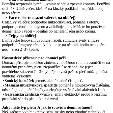
Pomáhá rozproudit lymfu, uvolnit napětí a zpevnit kontury. Používá
se 2–4× týdně večer, ideálně na kluzký podklad – například olej
nebo sérum.
•
Face roller (masážní váleček na obličej)
Chladivý váleček podporuje mikrocirkulaci, pomáhá s otoky,
podporuje tvorbu kolagenu a zklidňuje pleť. Můžete ho používat
denně, ráno i večer – ideálně po nanesení séra nebo krému.
•
Tejpy na obličej
Lymfatické tejpování uvolňuje napětí, stimuluje svaly a může
podpořit liftingový efekt. Aplikujte je na několik hodin nebo přes
noc – stačí 2–3× týdně.
Kosmetické přístroje pro domácí péči
Domácí přístroje dokážou zintenzivnit běžnou rutinu a zaměřit se na
konkrétní problémy pleti. Nepoužívají se denně, ale jejich
pravidelné zařazení (1–3× týdně) do vaší péče o pleť může přinést
viditelné výsledky.
•
Sonický kartáček
jemně, ale důkladně čistí pleť.
•
Masážní ultrazvuková špachtle
pomáhá s hloubkovým čištěním,
odstraňuje odumřelé buňky a zlepšuje vstřebávání aktivních látek.
•
Galvanická žehlička
využívá jemný elektrický proud k lepšímu
pronikání sér do pleti a k prokrvení.
Jaký máte typ pleti? A jak to souvisí s denní rutinou?
Než začnete vybírat krémy, séra, masky nebo vhodné techniky či