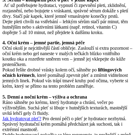
Ať už potřebujete hydrataci, vypnutí či zpevnění pleti, zklidnění,
rozjasnění, nebo bojujete s vráskami, správné sérum dokáže s pletí
divy. Stačí pár kapek, které jemně vmasírujete konečky prstů.
Dejte pleti chvíli na vstřebání – lehkým sérům stačí pár minut, těm
hutnějším nebo s aktivními látkami (např. retinol, vitamin C)
dopřejte 5 až 10 minut, než přejdete k dalšímu kroku.
4. Oční krém – jemné partie, jemná péče
Oční okolí je nejcitlivější částí obličeje. Zaslouží si extra pozornost –
oční krém nebo gel naneste v malých tečkách blízko vnitřního
koutku oka a rozetřete směrem ven – jemně jej vklepejte do kůže
prsteníčkem.
Pokud řešíte drobné vrásky kolem očí, sáhněte po
liftingových
očních krémech
, které pomáhají zpevnit pleť a zmírnit viditelnost
jemných linek. Pokud vás trápí tmavé kruhy pod očima, vyberte si
krém, který se přímo na tento problém zaměřuje.
5. Denní a noční krém – výživa a ochrana
Ráno sáhněte po krému, který hydratuje a chrání, večer po
výživnějším. Suchá pleť si libuje v hutnějších texturách, mastnější
uvítá lehčí gely či fluidy.
Jak hydratovat pleť?
Pro denní péči o pleť je hydratace nezbytná.
Správný hydratační krém pomáhá předcházet jak suchosti, tak i
extrémní mastnotě.
Dobře hydratovaná pokožka se lépe regeneruje, je pružnější a méně