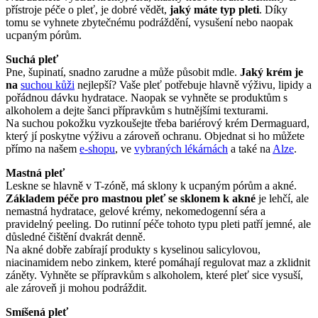
přístroje péče o pleť, je dobré vědět,
jaký máte typ pleti
. Díky
tomu se vyhnete zbytečnému podráždění, vysušení nebo naopak
ucpaným pórům.
Suchá pleť
Pne, šupinatí, snadno zarudne a může působit mdle.
Jaký krém je
na
suchou kůži
nejlepší? Vaše pleť potřebuje hlavně výživu, lipidy a
pořádnou dávku hydratace. Naopak se vyhněte se produktům s
alkoholem a dejte šanci přípravkům s hutnějšími texturami.
Na suchou pokožku vyzkoušejte třeba bariérový krém Dermaguard,
který jí poskytne výživu a zároveň ochranu. Objednat si ho můžete
přímo na našem
e-shopu
, ve
vybraných lékárnách
a také na
Alze
.
Mastná pleť
Leskne se hlavně v T-zóně, má sklony k ucpaným pórům a akné.
Základem péče pro mastnou pleť se sklonem k akné
je lehčí, ale
nemastná hydratace, gelové krémy, nekomedogenní séra a
pravidelný peeling. Do rutinní péče tohoto typu pleti patří jemné, ale
důsledné čištění dvakrát denně.
Na akné dobře zabírají produkty s kyselinou salicylovou,
niacinamidem nebo zinkem, které pomáhají regulovat maz a zklidnit
záněty. Vyhněte se přípravkům s alkoholem, které pleť sice vysuší,
ale zároveň ji mohou podráždit.
Smíšená pleť