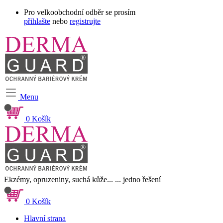
Pro velkoobchodní odběr se prosím
přihlašte
nebo
registrujte
Menu
0
Košík
Ekzémy, opruzeniny, suchá kůže...
... jedno řešení
0
Košík
Hlavní strana