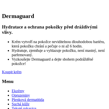
Dermaguard
Hydratace a ochrana pokožky
před dráždivými
vlivy.
Krém vytvoří na pokožce neviditelnou dlouhodobou bariéru,
která pokožku chrání a pečuje o ni až 6 hodin.
Hydratuje, zjemňuje a vyhlazuje pokožku, není mastný, není
parfemovaný.
Vyzkoušejte Dermaguard a dejte sbohem podrážděné
pokožce!
Koupit krém
Menu
Ekzémy
Opruzeniny
Plenková dermatitida
Suchá kůže
Tekuté rukavice