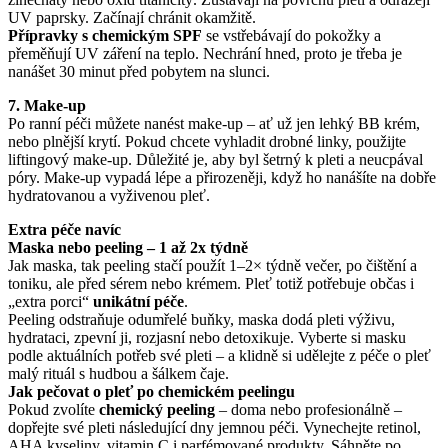
UV paprsky. Začínají chránit okamžitě.
Přípravky s chemickým SPF
se vstřebávají do pokožky a
přeměňují UV záření na teplo. Nechrání hned, proto je třeba je
nanášet 30 minut před pobytem na slunci.
7. Make-up
Po ranní péči můžete nanést make-up – ať už jen lehký BB krém,
nebo plnější krytí. Pokud chcete vyhladit drobné linky, použijte
liftingový make-up. Důležité je, aby byl šetrný k pleti a neucpával
póry. Make-up vypadá lépe a přirozeněji, když ho nanášíte na dobře
hydratovanou a vyživenou pleť.
Extra péče navíc
Maska nebo peeling – 1 až 2x týdně
Jak maska, tak peeling stačí použít 1–2× týdně večer, po čištění a
toniku, ale před sérem nebo krémem. Pleť totiž potřebuje občas i
„extra porci“
unikátní péče
.
Peeling odstraňuje odumřelé buňky, maska dodá pleti výživu,
hydrataci, zpevní ji, rozjasní nebo detoxikuje. Vyberte si masku
podle aktuálních potřeb své pleti – a klidně si udělejte z péče o pleť
malý rituál s hudbou a šálkem čaje.
Jak pečovat o pleť po chemickém peelingu
Pokud zvolíte
chemický peeling
– doma nebo profesionálně –
dopřejte své pleti následující dny jemnou péči. Vynechejte retinol,
AHA kyseliny, vitamin C i parfémované produkty. Sáhněte po