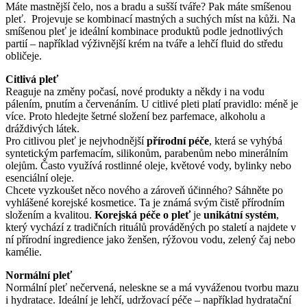
Máte mastnější čelo, nos a bradu a sušší tváře? Pak máte smíšenou
pleť. Projevuje se kombinací mastných a suchých míst na kůži. Na
smíšenou pleť je ideální kombinace produktů podle jednotlivých
partií – například výživnější krém na tváře a lehčí fluid do středu
obličeje.
Citlivá pleť
Reaguje na změny počasí, nové produkty a někdy i na vodu
pálením, pnutím a červenáním. U citlivé pleti platí pravidlo: méně je
více. Proto hledejte šetrné složení bez parfemace, alkoholu a
dráždivých látek.
Pro citlivou pleť je nejvhodnější
přírodní péče
, která se vyhýbá
syntetickým parfemacím, silikonům, parabenům nebo minerálním
olejům. Často využívá rostlinné oleje, květové vody, bylinky nebo
esenciální oleje.
Chcete vyzkoušet něco nového a zároveň účinného? Sáhněte po
vyhlášené korejské kosmetice. Ta je známá svým čistě přírodním
složením a kvalitou.
Korejská péče o pleť
je
unikátní systém
,
který vychází z tradičních rituálů prováděných po staletí a najdete v
ní přírodní ingredience jako ženšen, rýžovou vodu, zelený čaj nebo
kamélie.
Normální pleť
Normální pleť nečervená, neleskne se a má vyváženou tvorbu mazu
i hydratace. Ideální je lehčí, udržovací péče – například hydratační