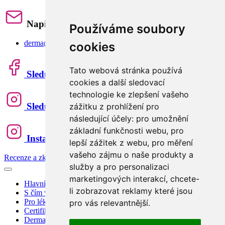
Napište nám
Používáme soubory
derma@derma.cz
cookies
Tato webová stránka používá
Sledujte nás
cookies a další sledovací
technologie ke zlepšení vašeho
Sledujte nás
zážitku z prohlížení pro
následující účely:
pro umožnění
základní funkčnosti webu
,
pro
Instagram Lifestyle
lepší zážitek z webu
,
pro měření
vašeho zájmu o naše produkty a
Recenze a zkušenosti zákazníků
služby a pro personalizaci
marketingových interakcí
,
chcete-
Hlavní strana
li zobrazovat reklamy které jsou
S čím vám pomůžeme
Pro lékaře a sestry
pro vás relevantnější
.
Certifikovaná ochranná pomůcka
Dermatologie blog