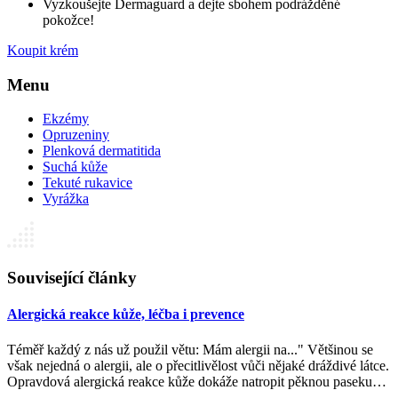
Vyzkoušejte Dermaguard a dejte sbohem podrážděné
pokožce!
Koupit krém
Menu
Ekzémy
Opruzeniny
Plenková dermatitida
Suchá kůže
Tekuté rukavice
Vyrážka
Související články
Alergická reakce kůže, léčba i prevence
Téměř každý z nás už použil větu: Mám alergii na..." Většinou se
však nejedná o alergii, ale o přecitlivělost vůči nějaké dráždivé látce.
Opravdová alergická reakce kůže dokáže natropit pěknou paseku…