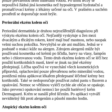
pouze převařenou nebo minerální vodou. Po dobu léčby se
nepoužívá žádná jiná kosmetika než hypoalergenní hydratační a
promašťovací krémy z lékárny určené na oči. V prašném a suchém
prostředí se doporučuje nosit brýle.
Periorální ekzém kolem očí
Periorální dermatitida je druhou nejrozšířenější diagnózou při
výskytu ekzému kolem očí. Nejčastěji vyskytuje u žen mezi
dvacátým a třicátým rokem, které mají buď mastnou, nebo naopak
velmi suchou pokožku. Nevyhýbá se ale ani mužům. Jedná se v
podstatě o reakci kůže na alergen. Zdrojem alergenů může být
používaná kosmetika od krémů po líčidla, barvy na vlasy, šampón
nebo i chlorovanou vodu. Tento druh ekzému kolem očí se léčí bez
použití kortikoidních mastí, které se jinak na jiné ekzémy
předepisují. Léčba spočívá ve vynechání všech kosmetických
přípravků, oplachování pouze převařenou nebo minerální vodou,
postižená místa aplikovat lékařem předepsané léčebné krémy bez
kortikoidů. Také se nedoporučuje používat zubní pastu s fluorem a
opalování. Nemoc se většinou vyléčí rychle ale občas se opakuje.
Jako prevenci opakování nemoci lze použít bariérový krém
Dermaguard. Krém se nanáší před líčením. Po aplikaci vytváří
neviditelný štít proti alergenům a působí mnoho hodin.
Atopický ekzém kolem očí