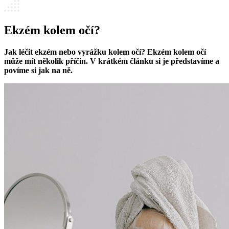
Ekzém kolem očí?
Jak léčit ekzém nebo vyrážku kolem očí? Ekzém kolem očí
může mít několik příčin. V krátkém článku si je představíme a
povíme si jak na ně.