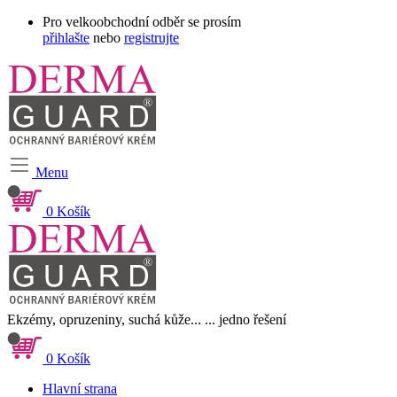
Pro velkoobchodní odběr se prosím
přihlašte
nebo
registrujte
Menu
0
Košík
Ekzémy, opruzeniny, suchá kůže...
... jedno řešení
0
Košík
Hlavní strana