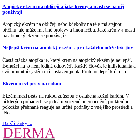
Atopický ekzém na obličeji a jaké krémy a masti se na něj
používají
Atopický ekzém na obličeji nebo kdekoliv na těle má stejnou
příčinu, ale může mít jiné projevy a jinou léčbu. Jaké krémy a masti
na atopický ekzém se používají?
Nejlepší krém na atopický ekzém - pro každého může být jiný
Častá otázka atopika je, který krém na atopický ekzém je nejlepší.
Bohužel na to není jediná odpověď. Každý člověk je individualita a
svůj imunitní systém má nastaven jinak. Proto nejlepší krém na…
Ekzém mezi prsty na rukou
Ekzém mezi prsty na rukou způsobuje oslabená kožní bariéra. V
některých případech se jedná o vrozené onemocnění, při kterém
pokožka přehnaně reaguje na určité podněty z vnějšího prostředí a
tělo…
Další články ...