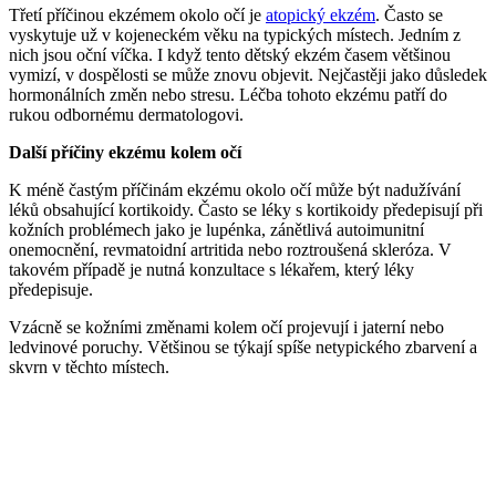
Třetí příčinou ekzémem okolo očí je
atopický ekzém
. Často se
vyskytuje už v kojeneckém věku na typických místech. Jedním z
nich jsou oční víčka. I když tento dětský ekzém časem většinou
vymizí, v dospělosti se může znovu objevit. Nejčastěji jako důsledek
hormonálních změn nebo stresu. Léčba tohoto ekzému patří do
rukou odbornému dermatologovi.
Další příčiny ekzému kolem očí
K méně častým příčinám ekzému okolo očí může být nadužívání
léků obsahující kortikoidy. Často se léky s kortikoidy předepisují při
kožních problémech jako je lupénka, zánětlivá autoimunitní
onemocnění, revmatoidní artritida nebo roztroušená skleróza. V
takovém případě je nutná konzultace s lékařem, který léky
předepisuje.
Vzácně se kožními změnami kolem očí projevují i jaterní nebo
ledvinové poruchy. Většinou se týkají spíše netypického zbarvení a
skvrn v těchto místech.