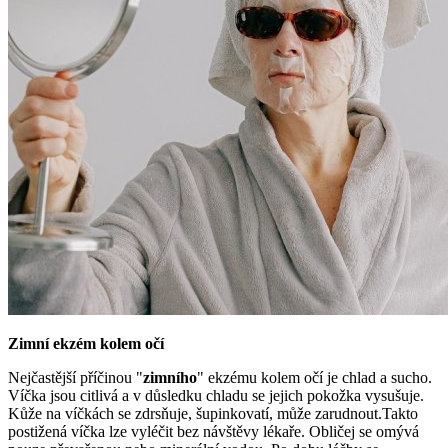
Zimní ekzém kolem očí
Nejčastější příčinou "
zimního
" ekzému kolem očí je chlad a sucho.
Víčka jsou citlivá a v důsledku chladu se jejich pokožka vysušuje.
Kůže na víčkách se zdrsňuje, šupinkovatí, může zarudnout.Takto
postižená víčka lze vyléčit bez návštěvy lékaře. Obličej se omývá