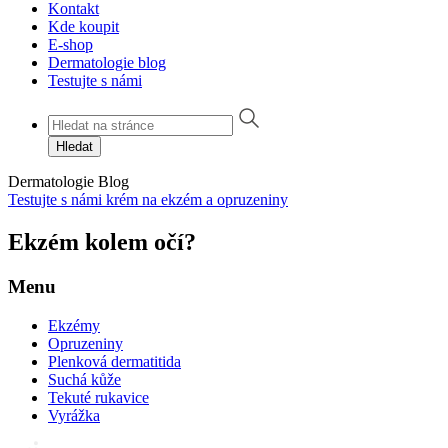
Kontakt
Kde koupit
E-shop
Dermatologie blog
Testujte s námi
Hledat
Dermatologie
Blog
Testujte s námi krém na ekzém a opruzeniny
Ekzém kolem očí?
Menu
Ekzémy
Opruzeniny
Plenková dermatitida
Suchá kůže
Tekuté rukavice
Vyrážka