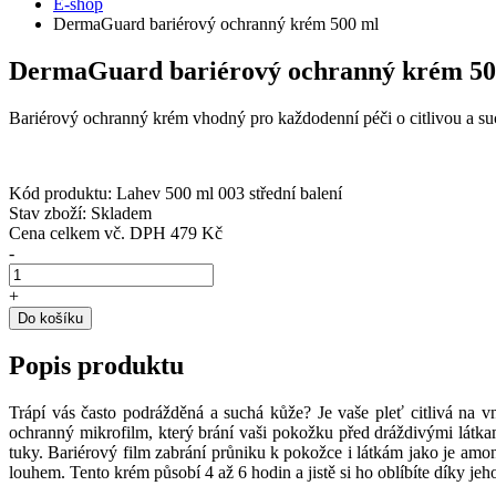
E-shop
DermaGuard bariérový ochranný krém 500 ml
DermaGuard bariérový ochranný krém 50
Bariérový ochranný krém vhodný pro každodenní péči o citlivou a 
Kód produktu:
Lahev 500 ml 003 střední balení
Stav zboží:
Skladem
Cena celkem vč. DPH
479 Kč
-
+
Do košíku
Popis produktu
Trápí vás často podrážděná a suchá kůže? Je vaše pleť citlivá na
ochranný mikrofilm, který brání vaši pokožku před dráždivými látkam
tuky. Bariérový film zabrání průniku k pokožce i látkám jako je amo
louhem. Tento krém působí 4 až 6 hodin a jistě si ho oblíbíte díky 