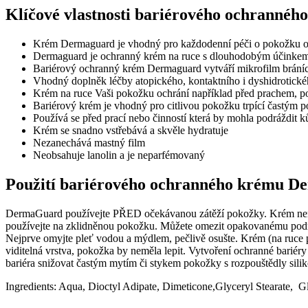
Klíčové vlastnosti bariérového ochranné
Krém Dermaguard je vhodný pro každodenní péči o pokožku oh
Dermaguard je ochranný krém na ruce s dlouhodobým účinkem a l
Bariérový ochranný krém Dermaguard vytváří mikrofilm bráníc
Vhodný doplněk léčby atopického, kontaktního i dyshidrotick
Krém na ruce Vaši pokožku ochrání například před prachem, p
Bariérový krém je vhodný pro citlivou pokožku trpící častým p
Používá se před prací nebo činností která by mohla podráždit k
Krém se snadno vstřebává a skvěle hydratuje
Nezanechává mastný film
Neobsahuje lanolin a je neparfémovaný
Použití bariérového ochranného krému D
DermaGuard používejte PŘED očekávanou zátěží pokožky. Krém není l
používejte na zklidněnou pokožku. Můžete omezit opakovanému pod
Nejprve omyjte pleť vodou a mýdlem, pečlivě osušte. Krém (na ruce 
viditelná vrstva, pokožka by neměla lepit. Vytvoření ochranné barié
bariéra snižovat častým mytím či stykem pokožky s rozpouštědly sili
Ingredients: Aqua, Dioctyl Adipate, Dimeticone,Glyceryl Stearate, G