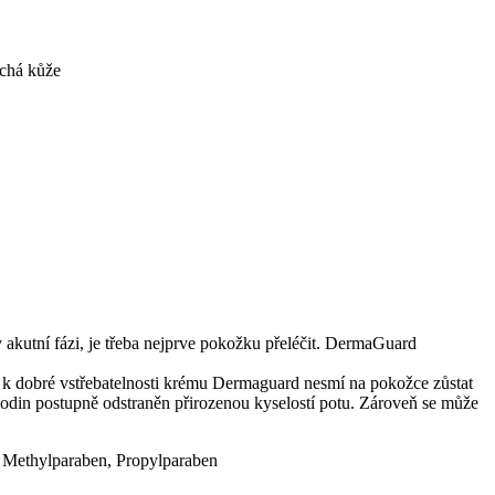
uchá kůže
kutní fázi, je třeba nejprve pokožku přeléčit. DermaGuard
m k dobré vstřebatelnosti krému Dermaguard nesmí na pokožce zůstat
hodin postupně odstraněn přirozenou kyselostí potu. Zároveň se může
e, Methylparaben, Propylparaben