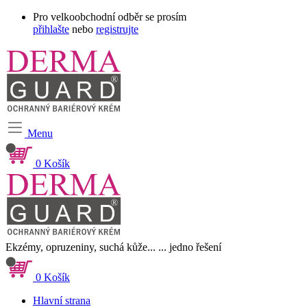
Pro velkoobchodní odběr se prosím
přihlašte
nebo
registrujte
Menu
0
Košík
Ekzémy, opruzeniny, suchá kůže...
... jedno řešení
0
Košík
Hlavní strana