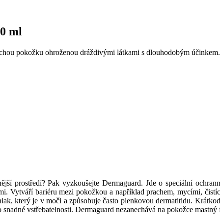
0 ml
suchou pokožku ohroženou dráždivými látkami s dlouhodobým účinkem.
 vnější prostředí? Pak vyzkoušejte Dermaguard. Jde o speciální ochr
i. Vytváří bariéru mezi pokožkou a například prachem, mycími, čistícím
niak, který je v moči a způsobuje často plenkovou dermatitidu. Krátk
jeho snadné vstřebatelnosti. Dermaguard nezanechává na pokožce mastn