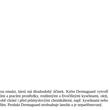
annou emulzi, která má dlouhodobý účinek. Krém Dermaguard vytvoří
i a pracími prostředky, rostlinnými a živočišnými kyselinami, oleji,
odobě chrání i před průmyslovými chemikáliemi, např. kyselinami nebo
ý film. Produkt Dermaguard neobsahuje lanolin a je neparfémovaný.