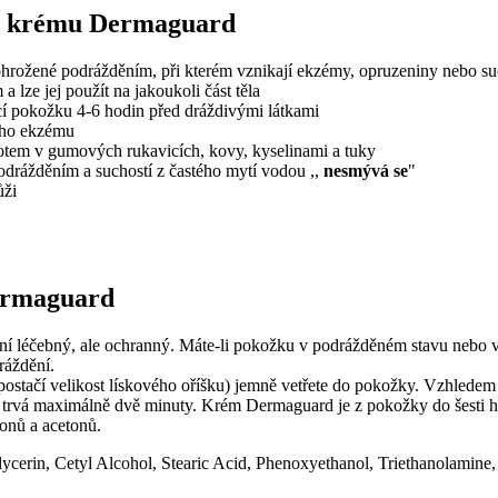
ho krému Dermaguard
rožené podrážděním, při kterém vznikají ekzémy, opruzeniny nebo s
ze jej použít na jakoukoli část těla
í pokožku 4-6 hodin před dráždivými látkami
ého ekzému
otem v gumových rukavicích, kovy, kyselinami a tuky
odrážděním a suchostí z častého mytí vodou ,,
nesmývá se
"
ůži
ermaguard
éčebný, ale ochranný. Máte-li pokožku v podrážděném stavu nebo v a
ráždění.
postačí velikost lískového oříšku) jemně vetřete do pokožky. Vzhlede
ry trvá maximálně dvě minuty. Krém Dermaguard je z pokožky do šesti 
konů a acetonů.
lycerin, Cetyl Alcohol, Stearic Acid, Phenoxyethanol, Triethanolamin